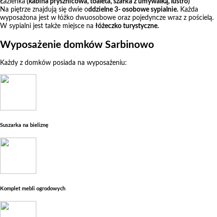
Łazienka
(kabina prysznicowa, toaleta, szafka z umywalką, lustro)
Na piętrze znajdują się dwie o
ddzielne 3- osobowe sypialnie.
Każda
wyposażona jest w łóżko dwuosobowe oraz pojedyncze wraz z pościelą.
W sypialni jest także miejsce na
łóżeczko turystyczne.
Wyposażenie domków Sarbinowo
Każdy z domków posiada na wyposażeniu:
Suszarka na bieliznę
Komplet mebli ogrodowych