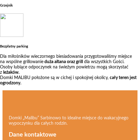
Grzejnik
Bezpłatny parking
Dla miłośników wieczornego biesiadowania przygotowaliśmy miejsce
na wspólne grillowanie
duża altana oraz grill
dla wszystkich Gości.
Osoby lubiące odpoczynek na świeżym powietrzu mogą skorzystać
z
leżaków.
Domki MALIBU położone są w cichej i spokojnej okolicy,
cały teren jest
ogrodzony.
Domki „Malibu” Sarbinowo to idealne miejsce do wakacyjnego
wypoczynku dla całych rodzin.
Dane kontaktowe