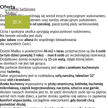
Przejdź
Oferta
do
treści
Domki MALIBU wyróżniają się wśród innych precyzyjnym wykonaniem,
doskonałym wyposażeniem oraz bardzo atrakcyjnym położeniem,
usytuowane są
350m od szerokiej
, piaszczystej plaży sarbinowskiej.
Cicha i spokojna okolica sprzyjają wypoczynkowi rodzinnemu.
Na terenie ośrodka jest duży
plac zabaw
oraz
altana
do wspólnego biesiadowania
dla wszystkich Gości.
Domki Malibu o powierzchni
46 m2 + taras
, przeznaczone są dla
6 osób
(w tym dzieci powyżej 3 roku)
–
max 8 osób
po wcześniejszej rezerwacji.
Dodatkowo domki ocieplone są
15 cm watą
, dzięki której latem
w domkach nie jest tak gorąco.
Na parterze domków usytuowany jest
salon z aneksem kuchennym
oraz
łazienką.
Salon wyposażony jest w rozkładaną
sofą narożną
,
telewizor 32′
oraz
stół z krzesłami.
Aneks kuchenny
wyposażony w
płytę ceramiczną, lodówkę, kuchenkę
mikrofalową, czajnik bezprzewodowy, naczynia, sztućce oraz garnki.
Atutem naszych domków jest to, że sześć dorosłych osób śpi na piętrze,
wśród nich małe dzieci, a parter domku spełnia rolę salonu co zapewnia
komfort wypoczynku,
szczególnie wieczorkami,
gdy dorośli chcą
posiedzieć dłużej.