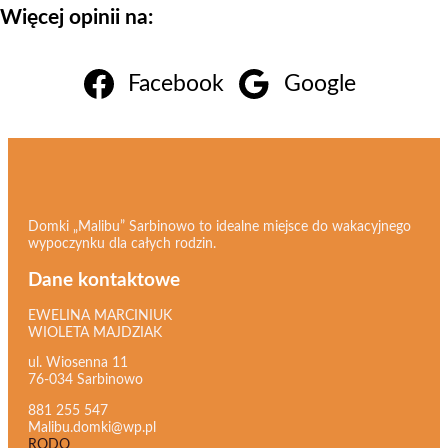
Więcej opinii na:
Facebook
Google
Domki „Malibu” Sarbinowo to idealne miejsce do wakacyjnego
wypoczynku dla całych rodzin.
Dane kontaktowe
EWELINA MARCINIUK
WIOLETA MAJDZIAK
ul. Wiosenna 11
76-034 Sarbinowo
881 255 547
Malibu.domki@wp.pl
RODO