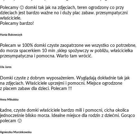
Polecamy 🙂 domki tak jak na zdjęciach, teren ogrodzony co przy
dzieciach jest bardzo ważne no i duży plac zabaw. przesympatyczni
właściciele.
Polecamy bardzo!
Hania Bukowczyk
Polecam w 100% domki czyste zaopatrzone we wszystko co potrzebne,
do morza spacerkiem 10 min ,sklep spożywczy w pobliżu, właścicielka
przesympatyczna i pomocna. Warto tam wrócić.
Ula Jaros
Domki czyste z dobrym wyposażeniem. Wyglądają dokładnie tak jak
na zdjęciach. Właściciele uprzejmi i pomocni. Miejsce ogrodzone
z placem zabaw dla dzieci. Polecam !!!
Anna Mikulska
Ładne, czyste domki właściciele bardzo mili i pomocni, cicha okolica
jednocześnie blisko morza. Idealne miejsce dla rodzin z dziećmi. Gorąco
polecam 🙂
Agnieszka Marcinkowska