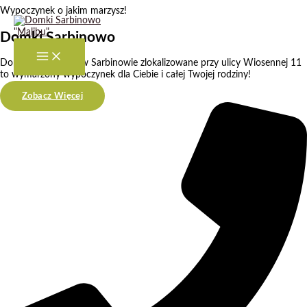
Przejdź
Wypoczynek o jakim marzysz!
do
treści
Domki Sarbinowo
Domki Letniskowe w Sarbinowie zlokalizowane przy ulicy Wiosennej 11
to wymarzony wypoczynek dla Ciebie i całej Twojej rodziny!
Zobacz Więcej